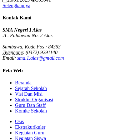
Selengkapnya
Kontak Kami
SMA Negeri 1 Alas
JL. Pahlawan No. 2 Alas
Sumbawa, Kode Pos : 84353
Telephone:
(0372)-9291140
Email:
sma.1.alas@gmail.com
Peta Web
Beranda
Sejarah Sekolah
Visi Dan Misi
Struktur Organisasi
Guru Dan Staff
Komite Sekolah
Osis
Ekstrakurikuler
Kegiatan Guru
Kegiatan Siswa