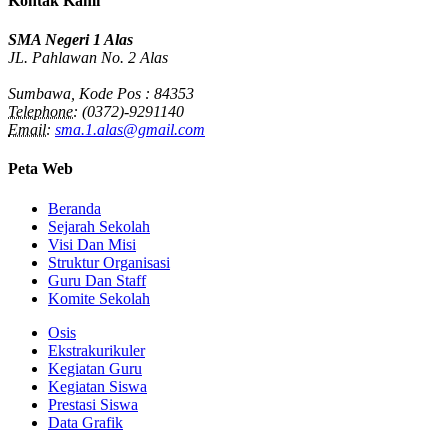
Kontak Kami
SMA Negeri 1 Alas
JL. Pahlawan No. 2 Alas
Sumbawa, Kode Pos : 84353
Telephone:
(0372)-9291140
Email:
sma.1.alas@gmail.com
Peta Web
Beranda
Sejarah Sekolah
Visi Dan Misi
Struktur Organisasi
Guru Dan Staff
Komite Sekolah
Osis
Ekstrakurikuler
Kegiatan Guru
Kegiatan Siswa
Prestasi Siswa
Data Grafik