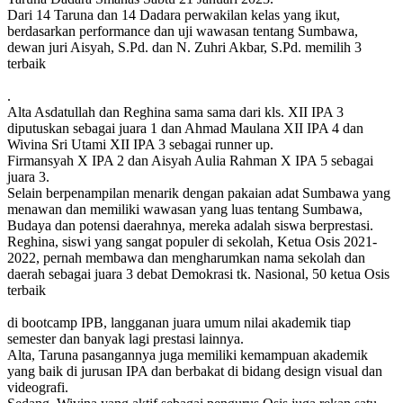
Dari 14 Taruna dan 14 Dadara perwakilan kelas yang ikut,
berdasarkan performance dan uji wawasan tentang Sumbawa,
dewan juri Aisyah, S.Pd. dan N. Zuhri Akbar, S.Pd. memilih 3
terbaik
.
Alta Asdatullah dan Reghina sama sama dari kls. XII IPA 3
diputuskan sebagai juara 1 dan Ahmad Maulana XII IPA 4 dan
Wivina Sri Utami XII IPA 3 sebagai runner up.
Firmansyah X IPA 2 dan Aisyah Aulia Rahman X IPA 5 sebagai
juara 3.
Selain berpenampilan menarik dengan pakaian adat Sumbawa yang
menawan dan memiliki wawasan yang luas tentang Sumbawa,
Budaya dan potensi daerahnya, mereka adalah siswa berprestasi.
Reghina, siswi yang sangat populer di sekolah, Ketua Osis 2021-
2022, pernah membawa dan mengharumkan nama sekolah dan
daerah sebagai juara 3 debat Demokrasi tk. Nasional, 50 ketua Osis
terbaik
di bootcamp IPB, langganan juara umum nilai akademik tiap
semester dan banyak lagi prestasi lainnya.
Alta, Taruna pasangannya juga memiliki kemampuan akademik
yang baik di jurusan IPA dan berbakat di bidang design visual dan
videografi.