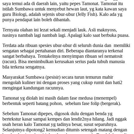
saya temui ada di daerah lain, yaitu pepes Tamonat. Tamonat itu
istilah Sumbawa untuk menyebut hewan laut, yg kata kawan saya
guru Biologi, adalah sejenis ubur-ubur (Jelly Fish). Kalo ada yg
punya pendapat lain boleh dibantah.
Ternyata olahan ini lezat sekali menjadi lauk. Asli maknyoss,
nasinya nambah lagi nambah lagi. Apalagi kalo saat berbuka puasa.
Terdata ada ribuan spesies ubur-ubur di seluruh dunia dan memiliki
sengatan sebagai pertahanan diri. Beberapa diantaranya terkenal
sangat berbahaya. Tentakelnya menyimpan ribuan sel nematosit
(racun). Bisa menimbulkan kerusakan serius pada tubuh manusia
bila terkena sengatnya.
Masyarakat Sumbawa (pesisir) secara turun temurun mahir
mengolah kuliner ini dengan proses yang cukup rumit dan hati2
mengingat kandungan racunnya.
Tamonat yg diolah ini masih dalam fase medusa (menempel)
berbentuk seperti batang pohon, sebelum fase folip (bergerak).
Sebelum Tamonat dipepes, digosok dulu dengan benda yg
bertekstur kasar sampai kempes dan lendir2nya hilang. Jadi nggak
usah heran kalo Tamonat yg tadinya besar, susut separuhnya.
Selanjutnya dipotong2 kemudian ditumis setengah matang dengan